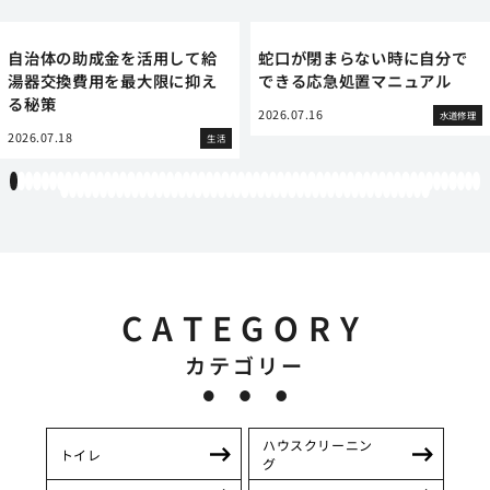
自治体の助成金を活用して給
蛇口が閉まらない時に自分で
湯器交換費用を最大限に抑え
できる応急処置マニュアル
る秘策
2026.07.16
水道修理
2026.07.18
生活
1
2
3
4
5
6
7
8
9
10
11
12
13
14
15
16
17
18
19
20
21
22
23
24
25
26
27
28
29
30
31
32
33
34
35
36
37
38
39
40
41
42
43
44
45
46
47
48
49
50
51
52
53
54
55
56
57
58
59
60
61
62
63
64
65
66
67
68
69
70
71
72
73
74
75
76
77
78
79
80
81
82
83
84
85
86
87
88
89
90
91
92
93
94
95
96
97
98
99
100
101
102
103
104
105
106
107
CATEGORY
カテゴリー
ハウスクリーニン
トイレ
グ