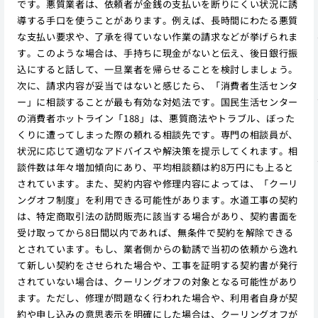
です。悪質業者は、依頼者が金銭の支払いを断りにくい状況に誘
導する手口を使うことがあります。例えば、長時間にわたる悪質
な支払い要求や、了承を得ていない作業の請求などが挙げられま
す。このような場合は、手持ちに現金がないと伝え、後日銀行振
込にすると話して、一旦業者を帰らせることを検討しましょう。
次に、請求内容が妥当ではないと感じたら、「消費者生活センタ
ー」に相談することが最も有効な対処法です。国民生活センター
の消費者ホットライン「188」は、悪質商法やトラブル、ぼった
くりに遭ってしまった際の頼れる相談先です。専門の相談員が、
状況に応じて適切なアドバイスや解決策を提示してくれます。相
談件数は年々増加傾向にあり、平均相談額は約8万円にも上ると
されています。また、契約内容や修理内容によっては、「クーリ
ングオフ制度」を利用できる可能性があります。水道工事の契約
は、特定商取引法の訪問販売に該当する場合があり、契約書面を
受け取ってから8日間以内であれば、無条件で契約を解除できる
とされています。もし、業者側からの勧誘で当初の依頼から逸れ
て新しい契約をさせられた場合や、工事を証明する契約書が発行
されていない場合は、クーリングオフの対象となる可能性があり
ます。ただし、修理が問題なく行われた場合や、利用者自身が契
約や申し込みの意思表示を明確にした場合は、クーリングオフが