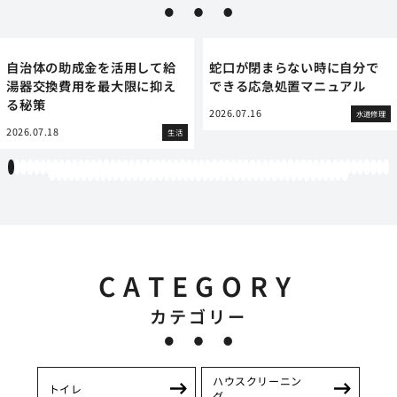
自治体の助成金を活用して給
蛇口が閉まらない時に自分で
湯器交換費用を最大限に抑え
できる応急処置マニュアル
る秘策
2026.07.16
水道修理
2026.07.18
生活
1
2
3
4
5
6
7
8
9
10
11
12
13
14
15
16
17
18
19
20
21
22
23
24
25
26
27
28
29
30
31
32
33
34
35
36
37
38
39
40
41
42
43
44
45
46
47
48
49
50
51
52
53
54
55
56
57
58
59
60
61
62
63
64
65
66
67
68
69
70
71
72
73
74
75
76
77
78
79
80
81
82
83
84
85
86
87
88
89
90
91
92
93
94
95
96
97
98
99
100
101
102
103
104
105
106
107
CATEGORY
カテゴリー
ハウスクリーニン
トイレ
グ