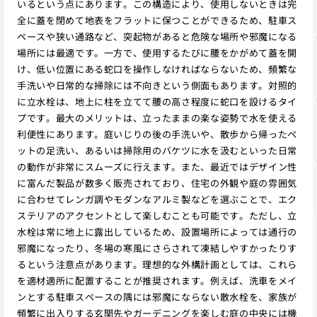
いるという点にあります。この構造により、使用しないときは完
全に蓋を閉めて地表をフラットに保つことができるため、駐車ス
ペースや狭い通路など、突起物があると危険な場所や邪魔になる
場所には最適です。一方で、使用するたびに腰をかがめて蓋を開
け、低い位置にある蛇口を操作しなければならないため、頻繁な
手洗いや日常的な掃除には不向きという側面もあります。対照的
に立水栓は、地上に柱を立てて腰の高さ程度に蛇口を設けるタイ
プです。最大のメリットは、立ったままの楽な姿勢で水を使える
利便性にあります。庭いじりの後の手洗いや、散歩から帰ったペ
ットの足洗い、あるいは掃除用のバケツに水を汲むといった日常
の動作が非常にスムーズに行えます。また、最近ではデザイン性
に富んだ製品が数多く販売されており、住宅の外観や庭の雰囲気
に合わせてレンガ調やモダンなアルミ製などを選ぶことで、エク
ステリアのアクセントとして楽しむことも可能です。ただし、立
水栓は常に地上に露出しているため、設置場所によっては通行の
邪魔になったり、冬場の寒風にさらされて凍結しやすかったりす
るという注意点があります。理想的な外構計画としては、これら
を適材適所に配置することが推奨されます。例えば、洗車をメイ
ンとする駐車スペースの隅には邪魔にならない散水栓を、家族が
頻繁に出入りする玄関先やガーデニングを楽しむ庭の中央には機