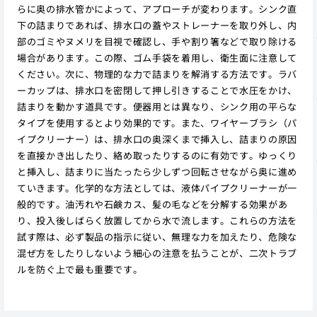
らに奥の排水管かによって、アプローチが変わります。シンク直
下の詰まりであれば、排水口の蓋やストレーナーを取り外し、内
部のゴミやヌメリを目視で確認し、手や割り箸などで取り除ける
場合があります。この際、ゴム手袋を着用し、衛生面に注意して
ください。次に、物理的な力で詰まりを解消する方法です。ラバ
ーカップは、排水口を密閉して押し引きすることで水圧をかけ、
詰まりを動かす道具です。便器用とは異なり、シンク用の平らな
タイプを使用するとより効果的です。また、ワイヤーブラシ（パ
イプクリーナー）は、排水口の奥深くまで挿入し、詰まりの原因
を直接かき出したり、絡め取ったりするのに有効です。ゆっくり
と挿入し、詰まりに当たったら少しずつ回転させながら奥に進め
ていきます。化学的な方法としては、液体パイプクリーナーが一
般的です。油汚れや石鹸カス、髪の毛などを分解する効果があ
り、投入後しばらく放置してから水で流します。これらの方法を
試す際は、必ず製品の指示に従い、無理な力を加えたり、危険な
混ぜ方をしたりしないよう細心の注意を払うことが、二次トラブ
ルを防ぐ上で最も重要です。