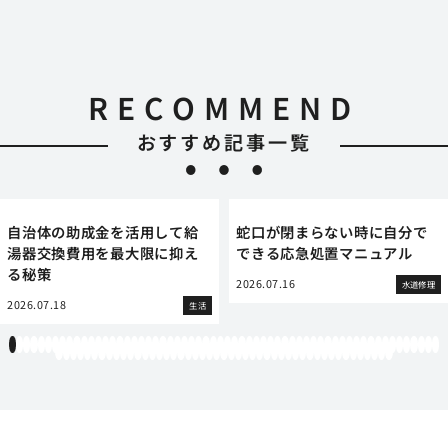
RECOMMEND
おすすめ記事一覧
自治体の助成金を活用して給
蛇口が閉まらない時に自分で
湯器交換費用を最大限に抑え
できる応急処置マニュアル
る秘策
2026.07.16
水道修理
2026.07.18
生活
1
2
3
4
5
6
7
8
9
10
11
12
13
14
15
16
17
18
19
20
21
22
23
24
25
26
27
28
29
30
31
32
33
34
35
36
37
38
39
40
41
42
43
44
45
46
47
48
49
50
51
52
53
54
55
56
57
58
59
60
61
62
63
64
65
66
67
68
69
70
71
72
73
74
75
76
77
78
79
80
81
82
83
84
85
86
87
88
89
90
91
92
93
94
95
96
97
98
99
100
101
102
103
104
105
106
107