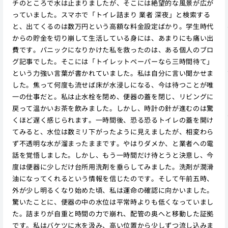
チのところで水は止まりましたが、そこには絶望的な風景が広が
っていました。スマホで「トイレ詰まり 業者 深夜」と検索する
と、出てくるのは数万円という高額な料金設定ばかり。学生時代
からの貯金を切り崩して生活している身には、あまりにも痛い出
費です。パニックになりかけた私を救ったのは、ある個人のブロ
グ記事でした。そこには「トイレットペーパーなら三時間待て」
という力強い言葉が書かれていました。私は自分に言い聞かせま
した。焦って何度も流せば床が水浸しになる、今は待つことが唯
一の仕事だと。私は止水栓を閉め、便器の蓋を閉じ、リビングに
戻って温かいお茶を飲みました。しかし、時計の針が進むのは驚
くほど遅く感じられます。一時間後、恐る恐るトイレの蓋を開け
てみると、水位は数ミリ下がったように見えましたが、相変わら
ず不透明な水が溜まったままです。やはりダメか、と業者への電
話を覚悟しました。しかし、もう一時間だけ待とうと決意し、今
度は便器に少しだけ台所用洗剤を垂らしてみました。洗剤が潤滑
油になってくれるという情報を信じたのです。そして午前五時、
外が少し明るくなり始めた頃、私は運命の確認に向かいました。
驚いたことに、便器の中の水位は平常時よりも低くなっていまし
た。詰まりが自重と時間の力で崩れ、配管の奥へと移動した証拠
です。私はバケツに水を汲み、高い位置から少しずつ流し込みま