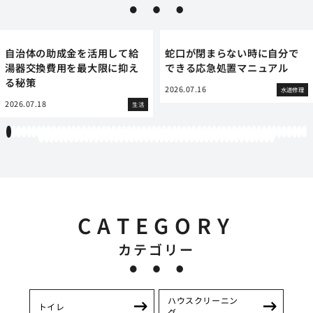
自治体の助成金を活用して給
蛇口が閉まらない時に自分で
湯器交換費用を最大限に抑え
できる応急処置マニュアル
る秘策
2026.07.16
水道修理
2026.07.18
生活
1
2
3
4
5
6
7
8
9
10
11
12
13
14
15
16
17
18
19
20
21
22
23
24
25
26
27
28
29
30
31
32
33
34
35
36
37
38
39
40
41
42
43
44
45
46
47
48
49
50
51
52
53
54
55
56
57
58
59
60
61
62
63
64
65
66
67
68
69
70
71
72
73
74
75
76
77
78
79
80
81
82
83
84
85
86
87
88
89
90
91
92
93
94
95
96
97
98
99
100
101
102
103
104
105
106
107
CATEGORY
カテゴリー
ハウスクリーニン
トイレ
グ