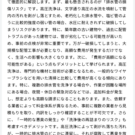
て徹底的に解説します。まず、最も懸念されるのが「排水管の損
傷リスク」です。高圧洗浄は、文字通り高圧の水流を噴射して管
内の汚れを剥がし落とすため、老朽化した排水管や、塩ビ管のよ
うに比較的強度の弱い管の場合、水圧に耐えきれずに破損してし
まうリスクがあります。特に、築年数の古い建物や、過去に配管
トラブルがあった建物では、管が劣化している可能性が高いた
め、事前の点検が非常に重要です。万が一破損してしまうと、大
規模な配管工事が必要となり、高額な費用が発生するだけでな
く、生活への影響も大きくなります。次に、「費用が高額になる
可能性がある」という点もデメリットとして挙げられます。高圧
洗浄は、専門的な機材と技術が必要となるため、一般的なワイヤ
ーブラシなどを用いた清掃と比較して費用が高くなる傾向にあり
ます。特に、複数の排水管を洗浄する場合や、作業が困難な場所
にある場合、夜間・休日の緊急対応などでは、追加料金が発生
し、想定よりも高額な請求になることもあります。また、依頼す
る業者によって料金体系が異なるため、事前に複数の業者から見
積もりを取り、内訳をしっかり確認することが不可欠です。さら
に、「一時的な悪臭の発生」や「洗浄後の再詰まりのリスク」も
考慮すべきデメリットです。高圧洗浄によって剥がれ落ちた汚れ
が、一時的に排水管のどこかに滞留し、それが腐敗して悪臭を放