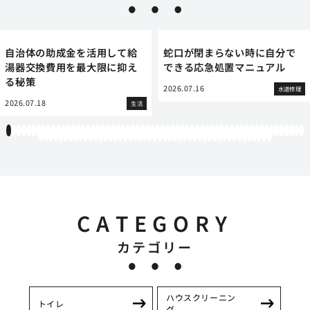
自治体の助成金を活用して給
蛇口が閉まらない時に自分で
湯器交換費用を最大限に抑え
できる応急処置マニュアル
る秘策
2026.07.16
水道修理
2026.07.18
生活
1
2
3
4
5
6
7
8
9
10
11
12
13
14
15
16
17
18
19
20
21
22
23
24
25
26
27
28
29
30
31
32
33
34
35
36
37
38
39
40
41
42
43
44
45
46
47
48
49
50
51
52
53
54
55
56
57
58
59
60
61
62
63
64
65
66
67
68
69
70
71
72
73
74
75
76
77
78
79
80
81
82
83
84
85
86
87
88
89
90
91
92
93
94
95
96
97
98
99
100
101
102
103
104
105
106
107
CATEGORY
カテゴリー
ハウスクリーニン
トイレ
グ