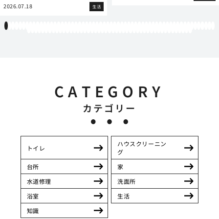
2026.07.18
生活
1
2
3
4
5
6
7
8
9
10
11
12
13
14
15
16
17
18
19
20
21
22
23
24
25
26
27
28
29
30
31
32
33
34
35
36
37
38
39
40
41
42
43
44
45
46
47
48
49
50
51
52
53
54
55
56
57
58
59
60
61
62
63
64
65
66
67
68
69
70
71
72
73
74
75
76
77
78
79
80
81
82
83
84
85
86
87
88
89
90
91
92
93
94
95
96
97
98
99
100
101
102
103
104
105
106
107
CATEGORY
カテゴリー
ハウスクリーニン
トイレ
グ
台所
家
水道修理
洗面所
浴室
生活
知識