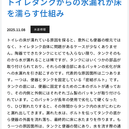
トイレタンクからの水漏れが床
を濡らす仕組み
2025.11.08
水道修理
トイレの床が濡れている原因を探ると、意外にも便器の根元では
なく、トイレタンク自体に問題があるケースが少なくありませ
ん。陶器でできたタンクにヒビでも入らない限り、タンクそのも
のから水が漏れることは稀ですが、タンクにはいくつかの部品が
取り付けられており、それらの接合部にあるパッキンの劣化が床
への水漏れを引き起こすのです。代表的な原因箇所は二つありま
す。一つは、便器とタンクを固定している「密結ボルト」です。
タンクの底には、便器に固定するための二本のボルトが通ってお
り、その内側と外側にはそれぞれゴム製のパッキンが取り付けら
れています。このパッキンが長年の使用で劣化して硬くなった
り、ひび割れたりすると、その隙間からタンク内の水がじわじわ
と漏れ出してきます。漏れた水は、ボルトを伝ってタンクの底か
ら便器の外面を流れ落ち、最終的に床に水たまりを作ります。も
う一つの原因箇所は、タンクと便器の間にあり、水を流す際の通