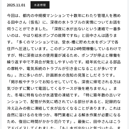
2025.11.01
水道修理
今回は、都内の中規模マンションで十数年にわたり管理人を務め
る田中さん（仮名）に、深夜の水トラブルの実情についてお話を
伺うことができました。「深夜に水が出ないという連絡で一番多
いのは、やはり給水ポンプの故障ですね」と田中さんは語りま
す。「多くのマンションでは、受水-槽に貯めた水をポンプで各
住戸へ圧送しています。このポンプは24時間稼働しているわけで
すが、特に深夜は水の使用量が減るため、ポンプが停止と稼働を
繰り返す中で不具合が発生しやすいのです。経年劣化による部品
の摩耗や、電気系統のトラブルが引き金になることが多いです
ね」。次に多いのが、計画断水の告知の見落としだそうです。
「掲示板やチラシでお知らせしていても、深夜に帰宅される方は
気づかずに驚いて電話してくるケースが後を絶ちません」。ま
た、冬場に特有なのが水道管の凍結です。「特に築年数の古いマ
ンションで、配管が外気に晒されている部分があると、記録的な
冷え込みの夜に凍結して水が出なくなることがあります。これは
自然に溶けるのを待つか、専門業者による解氷作業が必要になる
ため、復旧に時間がかかり厄介です」。最後に、田中さんはこう
アドバイスしてくれました。「もし水が出ないと気づいたら、ま