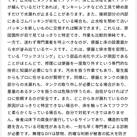
が緩んでいるだけであれば、モンキーレンチなどの工具で締め直
すだけで水漏れが止まることがあります。また、接続部分の内部
にあるゴムパッキンが劣化している場合も、止水栓を閉めて古い
パッキンを新しいものに交換すれば解決できます。これらは、原
因箇所が目で見てはっきりと特定でき、作業も比較的単純です。
一方で、迷わず専門業者を呼ぶべきなのが、便器と床の設置面か
ら水が滲み出ているケースです。これは、便器と排水管を密閉し
ている「ワックスリング」という部品の劣化やズレが原因である
ことがほとんどで、修理には便器を一度取り外すという専門的な
技術と知識が必要になります。汚水を扱う作業でもあり、衛生面
からもプロに任せるのが賢明です。同様に、便器とタンクの接合
部からの水漏れも、タンクの取り外しが必要になる場合があり、
重量のあるタンクを扱うのは危険が伴うため、自信がなければプ
ロに依頼するのが安全です。また、どこから水が漏れているのか
原因がはっきりと特定できない場合や、床を触ってみてフワフワ
と柔らかくなっている場合も、自分で対処すべきではありませ
ん。後者は床下の腐食が進行しているサインであり、構造的な問
題を含んでいる可能性があるため、一刻も早く専門家による診断
が必要です。無理なDIYは禁物、的確な判断が被害の拡大を防ぎ