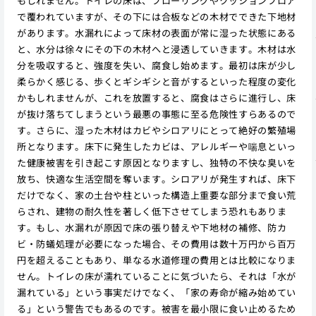
もしれません。トイレの床は、フローリングやクッションフロア
で覆われていますが、その下には合板などの木材でできた下地材
があります。水漏れによって床材の表面が常に湿った状態にある
と、水分は徐々にその下の木材へと浸透していきます。木材は水
分を吸収すると、強度を失い、腐食し始めます。最初は床が少し
柔らかく感じる、歩くとギシギシと音がするといった程度の変化
かもしれませんが、これを放置すると、腐食はさらに進行し、床
が抜け落ちてしまうという最悪の事態に至る危険性すらあるので
す。さらに、湿った木材はカビやシロアリにとって絶好の繁殖場
所となります。床下に発生したカビは、アレルギーや喘息といっ
た健康被害を引き起こす原因となりますし、独特の不快な臭いを
放ち、快適な生活空間を奪います。シロアリが発生すれば、床下
だけでなく、家の土台や柱といった構造上重要な部分まで食い荒
らされ、建物の耐久性を著しく低下させてしまう恐れもありま
す。もし、水漏れが原因で床の張り替えや下地材の補修、防カ
ビ・防蟻処理が必要になった場合、その費用は数十万円から百万
円を超えることもあり、単なる水道修理の費用とは比較になりま
せん。トイレの床が濡れていることに気づいたら、それは「水が
漏れている」という事実だけでなく、「家の寿命が縮み始めてい
る」という警告でもあるのです。被害を最小限に食い止めるため