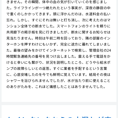
きません。その瞬間、体中の血の気が引いていくのを感じまし
た。ライフラインが一つ絶たれたという事実が、深夜の静寂の中
で重くのしかかってきます。頭に浮かんだのは、水道料金の払い
忘れ。しかし、すぐにそれは無いと打ち消し、次に考えたのはマ
ンション全体での断水でした。スマートフォンのライトを頼りに
共用廊下の掲示板を見に行きましたが、断水に関するお知らせは
見当たりません。時刻は午前二時を回っており、隣の部屋のイン
ターホンを押すわけにもいかず、完全に途方に暮れてしまいまし
た。最後の望みをかけてインターネットで検索し、管理会社の24
時間緊急連絡先の番号を見つけ出しました。震える手で電話をか
けると幸いにも繋がり、状況を説明したところ、どうやら給水ポ
ンプの故障らしいとの返答。すぐに業者を手配するという言葉
に、心底安堵したのを今でも鮮明に覚えています。結局その夜は
シャワーを浴びられませんでしたが、水が当たり前に使えること
のありがたみを、これほど痛感したことはありませんでした。