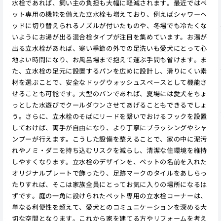
水栓であれば、飼い主の負担も大幅に軽減されます。最近ではペ
ット専用の機能を備えた立水栓も増えており、例えばシャワーヘ
ッドに切り替えられるノズルが付いたものや、冬場でも冷たくな
いようにお湯が出る混合栓タイプが注目を集めています。お湯が
出る立水栓があれば、寒い季節の外での足洗いも愛犬にとって心
地よい時間になり、お風呂場まで抱えて運ぶ手間も省けます。ま
た、立水栓の足元に設置するパンを広めに設計し、滑りにくい素
材を選ぶことで、安全なドッグウォッシュスペースとして機能さ
せることも可能です。大型のパンであれば、夏場には愛犬をちょ
っとした水遊びでクールダウンさせてあげることもできるでしょ
う。さらに、立水栓のそばにリードを繋いでおけるフックを設置
しておけば、両手が自由になり、より丁寧にブラッシングやシャ
ンプーが行えます。こうした設備を整えることで、家の中に泥汚
れやノミ・ダニを持ち込むリスクを減らし、清潔な住環境を維持
しやすくなります。立水栓のデザインを、ペットの名前を入れた
オリジナルプレートで飾ったり、足跡マークのタイルをあしらっ
たりすれば、そこは家族全員にとってお気に入りの場所になるは
ずです。庭の一角に設けられたペット専用の立水栓コーナーは、
単なる利便性を超えて、愛犬とのコミュニケーションを深める大
切な空間となります。これから家を建てる方やリフォームを考え