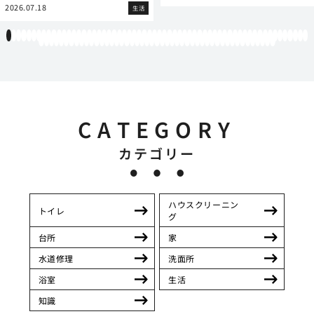
2026.07.18
生活
1
2
3
4
5
6
7
8
9
10
11
12
13
14
15
16
17
18
19
20
21
22
23
24
25
26
27
28
29
30
31
32
33
34
35
36
37
38
39
40
41
42
43
44
45
46
47
48
49
50
51
52
53
54
55
56
57
58
59
60
61
62
63
64
65
66
67
68
69
70
71
72
73
74
75
76
77
78
79
80
81
82
83
84
85
86
87
88
89
90
91
92
93
94
95
96
97
98
99
100
101
102
103
104
105
106
107
CATEGORY
カテゴリー
ハウスクリーニン
トイレ
グ
台所
家
水道修理
洗面所
浴室
生活
知識