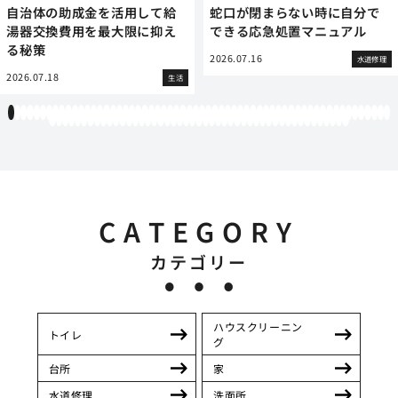
自治体の助成金を活用して給
蛇口が閉まらない時に自分で
湯器交換費用を最大限に抑え
できる応急処置マニュアル
る秘策
2026.07.16
水道修理
2026.07.18
生活
1
2
3
4
5
6
7
8
9
10
11
12
13
14
15
16
17
18
19
20
21
22
23
24
25
26
27
28
29
30
31
32
33
34
35
36
37
38
39
40
41
42
43
44
45
46
47
48
49
50
51
52
53
54
55
56
57
58
59
60
61
62
63
64
65
66
67
68
69
70
71
72
73
74
75
76
77
78
79
80
81
82
83
84
85
86
87
88
89
90
91
92
93
94
95
96
97
98
99
100
101
102
103
104
105
106
107
CATEGORY
カテゴリー
ハウスクリーニン
トイレ
グ
台所
家
水道修理
洗面所