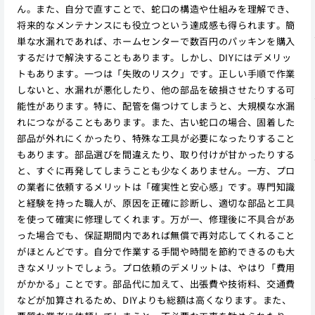
ん。また、自分で直すことで、蛇口の構造や仕組みを理解でき、
将来的なメンテナンスにも役立つという達成感も得られます。簡
単な水漏れであれば、ホームセンターで数百円のパッキンを購入
するだけで解決することもあります。しかし、DIYにはデメリッ
トもあります。一つは「失敗のリスク」です。正しい手順で作業
しないと、水漏れが悪化したり、他の部品を破損させたりする可
能性があります。特に、配管を傷つけてしまうと、大規模な水漏
れにつながることもあります。また、古い蛇口の場合、固着した
部品が外れにくかったり、特殊な工具が必要になったりすること
もあります。部品選びを間違えたり、取り付けが甘かったりする
と、すぐに再発してしまうことも少なくありません。一方、プロ
の業者に依頼するメリットは「確実性と安心感」です。専門知識
と経験を持った職人が、原因を正確に診断し、適切な部品と工具
を使って確実に修理してくれます。万が一、修理後に不具合があ
った場合でも、保証期間内であれば無償で再対応してくれること
がほとんどです。自分で作業する手間や時間を節約できるのも大
きなメリットでしょう。プロ依頼のデメリットは、やはり「費用
がかかる」ことです。部品代に加えて、出張費や技術料、交通費
などが加算されるため、DIYよりも総額は高くなります。また、