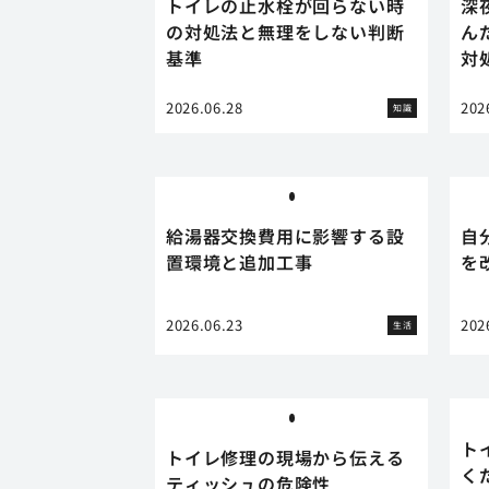
トイレの止水栓が回らない時
深
の対処法と無理をしない判断
ん
基準
対
2026.06.28
202
知識
給湯器交換費用に影響する設
自
置環境と追加工事
を
2026.06.23
202
生活
ト
トイレ修理の現場から伝える
く
ティッシュの危険性