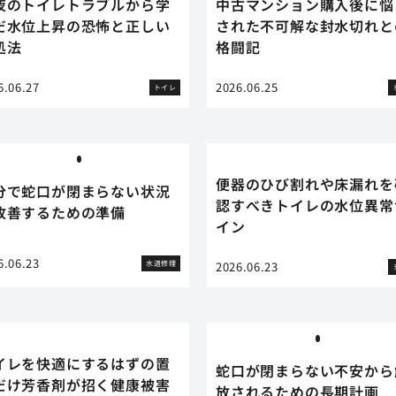
夜のトイレトラブルから学
中古マンション購入後に悩
だ水位上昇の恐怖と正しい
された不可解な封水切れと
処法
格闘記
6.06.27
2026.06.25
トイレ
便器のひび割れや床漏れを
分で蛇口が閉まらない状況
認すべきトイレの水位異常
改善するための準備
イン
6.06.23
水道修理
2026.06.23
イレを快適にするはずの置
蛇口が閉まらない不安から
だけ芳香剤が招く健康被害
放されるための長期計画