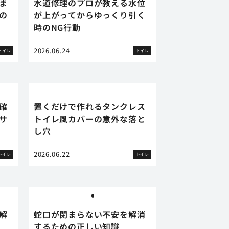
ま
水道修理のプロが教える水位
の
が上がってからゆっくり引く
時のNG行動
2026.06.24
トイレ
トイレ
確
置くだけで作れるタンクレス
サ
トイレ風カバーの意外な落と
し穴
2026.06.22
トイレ
トイレ
解
蛇口が閉まらない不安を解消
するための正しい知識