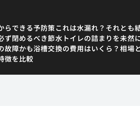
からできる予防策
これは水漏れ？それとも
必ず閉めるべき
節水トイレの詰まりを未然
の故障かも
浴槽交換の費用はいくら？相場
特徴を比較