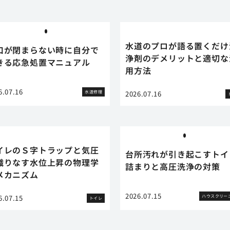
水道のプロが語る置くだけ
口が閉まらない時に自分で
浄剤のデメリットと適切な
きる応急処置マニュアル
用方法
6.07.16
水道修理
2026.07.16
イレのＳ字トラップと気圧
台所汚れが引き起こすトイ
織りなす水位上昇の物理学
詰まりと高圧洗浄の対策
メカニズム
2026.07.15
ハウスクリー
6.07.15
トイレ