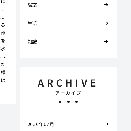
でに
浴室
す。
難し
生活
なる
を作
解を
知識
排水
化し
った
て様
ARCHIVE
には
アーカイブ
2026年07月