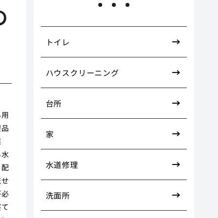
の
トイレ
ハウスクリーニング
台所
ん用
製品
家
葉
い水
水道修理
、配
流せ
が必
洗面所
寝て