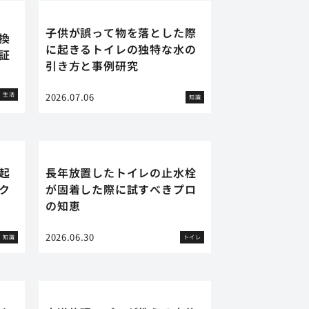
子供が誤って物を落とした際
換
に起きるトイレの独特な水の
証
引き方と事例研究
生活
2026.07.06
知識
起
長年放置したトイレの止水栓
ク
が固着した際に試すべきプロ
の知恵
2026.06.30
知識
トイレ