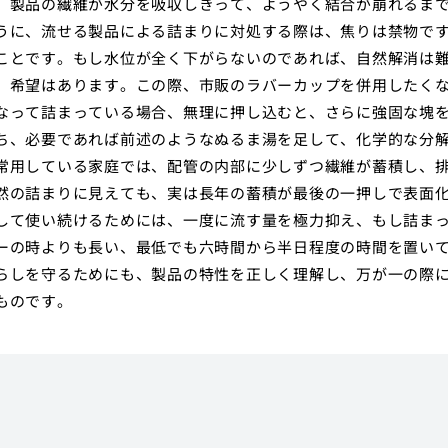
、製品の繊維が水分を吸収しきって、ようやく結合が崩れるま
うに、流せる製品による詰まりに対処する際は、焦りは禁物で
ことです。もし水位が全く下がらないのであれば、自然解消は
、希望はあります。この際、市販のラバーカップを併用したく
なって詰まっている場合、無理に押し込むと、さらに強固な塊
ち、必要であれば前述のようなぬるま湯を足して、化学的な分
常用している家庭では、配管の内部に少しずつ繊維が蓄積し、
然の詰まりに見えても、実は長年の蓄積が最後の一押しで表面
して使い続けるためには、一度に流す量を極力抑え、もし詰ま
ーの時よりも長い、最低でも六時間から半日程度の時間を置い
らしを守るためにも、製品の特性を正しく理解し、万が一の際
ものです。