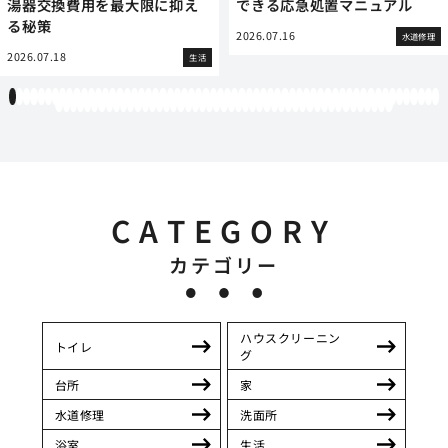
湯器交換費用を最大限に抑え
できる応急処置マニュアル
る秘策
2026.07.16
水道修理
2026.07.18
生活
1
2
3
4
5
6
7
8
9
10
11
12
13
14
15
16
17
18
19
20
21
22
23
24
25
26
27
28
29
30
31
32
33
34
35
36
37
38
39
40
41
42
43
44
45
46
47
48
49
50
51
52
53
54
55
56
57
58
59
60
61
62
63
64
65
66
67
68
69
70
71
72
73
74
75
76
77
78
79
80
81
82
83
84
85
86
87
88
89
90
91
92
93
94
95
96
97
98
99
100
101
102
103
104
105
106
107
CATEGORY
カテゴリー
ハウスクリーニン
トイレ
グ
台所
家
水道修理
洗面所
浴室
生活