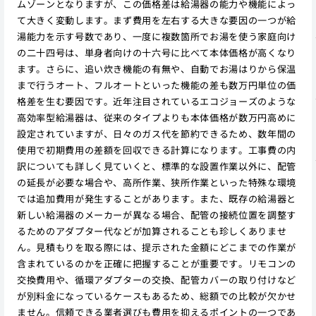
ムゾーンとなりますが、この価格差は給湯器の能力や機能によっ
て大きく変動します。まず費用を左右する大きな要因の一つが給
湯能力を示す号数であり、一度に複数箇所でお湯を使う家庭向け
の二十四号は、単身者向けの十六号に比べて本体価格が高くなり
ます。さらに、追い炊き機能の有無や、自動でお湯はりから保温
まで行うオート、フルオートといった機能の差も数万円単位の価
格差を生む要因です。近年注目されているエコジョーズのような
高効率型給湯器は、従来のタイプよりも本体価格が数万円高めに
設定されていますが、日々のガス代を節約できるため、数年間の
使用で初期費用の差額を回収できる計算になります。工事費の内
訳についても詳しく見ていくと、標準的な設置作業以外に、配管
の延長が必要な場合や、高所作業、狭所作業といった特殊な環境
では追加費用が発生することがあります。また、既存の給湯器と
新しい給湯器のメーカーが異なる場合、配管の接続位置を調整す
るためのアダプター代などが加算されることも珍しくありませ
ん。見積もりを取る際には、提示された金額にどこまでの作業が
含まれているのかを正確に把握することが重要です。リモコンの
交換費用や、循環アダプターの交換、配管カバーの取り付けなど
が別料金になっているケースもあるため、総額での比較が欠かせ
ません。信頼できる業者選びも費用を抑えるポイントの一つであ