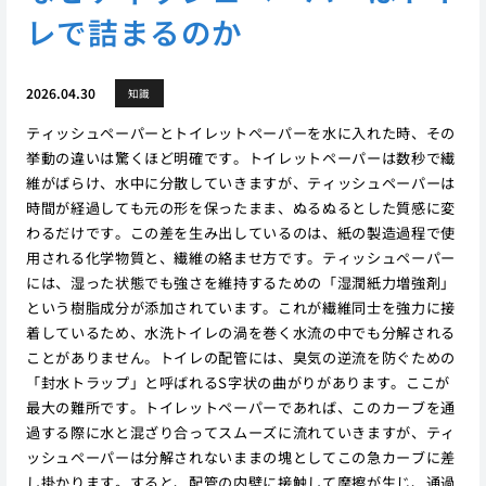
レで詰まるのか
2026.04.30
知識
ティッシュペーパーとトイレットペーパーを水に入れた時、その
挙動の違いは驚くほど明確です。トイレットペーパーは数秒で繊
維がばらけ、水中に分散していきますが、ティッシュペーパーは
時間が経過しても元の形を保ったまま、ぬるぬるとした質感に変
わるだけです。この差を生み出しているのは、紙の製造過程で使
用される化学物質と、繊維の絡ませ方です。ティッシュペーパー
には、湿った状態でも強さを維持するための「湿潤紙力増強剤」
という樹脂成分が添加されています。これが繊維同士を強力に接
着しているため、水洗トイレの渦を巻く水流の中でも分解される
ことがありません。トイレの配管には、臭気の逆流を防ぐための
「封水トラップ」と呼ばれるS字状の曲がりがあります。ここが
最大の難所です。トイレットペーパーであれば、このカーブを通
過する際に水と混ざり合ってスムーズに流れていきますが、ティ
ッシュペーパーは分解されないままの塊としてこの急カーブに差
し掛かります。すると、配管の内壁に接触して摩擦が生じ、通過