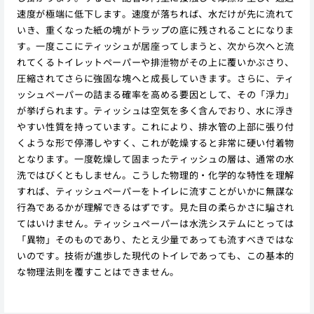
速度が極端に低下します。速度が落ちれば、水だけが先に流れて
いき、重くなった紙の塊がトラップの底に残されることになりま
す。一度ここにティッシュが居座ってしまうと、次から次へと流
れてくるトイレットペーパーや排泄物がその上に覆いかぶさり、
圧縮されてさらに強固な塊へと成長していきます。さらに、ティ
ッシュペーパーの詰まる確率を高める要因として、その「浮力」
が挙げられます。ティッシュは空気を多く含んでおり、水に浮き
やすい性質を持っています。これにより、排水管の上部に張り付
くような形で停滞しやすく、これが乾燥すると非常に硬い付着物
となります。一度乾燥して固まったティッシュの層は、通常の水
洗ではびくともしません。こうした物理的・化学的な特性を理解
すれば、ティッシュペーパーをトイレに流すことがいかに無謀な
行為であるかが理解できるはずです。見た目の柔らかさに騙され
てはいけません。ティッシュペーパーは水洗システムにとっては
「異物」そのものであり、たとえ少量であっても流すべきではな
いのです。技術が進歩した現代のトイレであっても、この基本的
な物理法則を覆すことはできません。