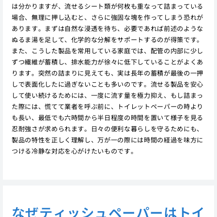
は分かりますが、流せるシート類が何枚も重なって詰まっている
場合、無理に押し込むと、さらに強固な塊を作ってしまう恐れが
あります。まずは自然な浸透を待ち、必要であれば前述のような
ぬるま湯を足して、化学的な分解をサポートするのが得策です。
また、こうした製品を常用している家庭では、配管の内部に少し
ずつ繊維が蓄積し、排水能力が徐々に低下していることがよくあ
ります。突然の詰まりに見えても、実は長年の蓄積が最後の一押
しで表面化したに過ぎないことも多いのです。流せる製品を安心
して使い続けるためには、一度に流す量を極力抑え、もし詰まっ
た際には、慌てて業者を呼ぶ前に、トイレットペーパーの時より
も長い、最低でも六時間から半日程度の時間を置いて様子を見る
忍耐強さが求められます。日々の便利な暮らしを守るためにも、
製品の特性を正しく理解し、万が一の際には時間の経過を味方に
つける冷静な対応を心がけたいものです。
なぜティッシュペーパーはトイ