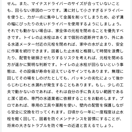
せん。また、マイナスドライバーのサイズが合っていないこと
も、回らない原因の一つです。溝に対して小さすぎるドライバー
を使うと、力が一点に集中して金属を削ってしまうため、必ず溝
の幅にぴったりの太いドライバーを使用するようにしましょう。
それでも動かない場合は、家全体の元栓を閉めることを優先すべ
きです。トイレの止水栓はあくまで個別の遮断弁であり、外にあ
る水道メーター付近の元栓を閉めれば、家中の水が止まり、安全
に作業を続行できます。固着した止水栓と格闘して時間を浪費し
たり、配管を破損させたりするリスクを考えれば、元栓を閉める
方が遥かに賢明な判断です。トイレの止水栓が回らないという事
態は、その設備が寿命を迎えているサインでもあります。無理に
回してその場をしのげたとしても、パッキンの劣化によって後か
らじわじわと水漏れが発生することもあります。もし、少しの工
夫で動かないのであれば、それは自分の手に負えない範囲である
と潔く認め、専門の水道業者に依頼することをお勧めします。プ
ロであれば、専用の工具や薬剤を使い、壁内の配管を保護しなが
ら安全に交換を行ってくれます。日頃から一年に一度程度は止水
栓を軽く回して、固着を防ぐメンテナンスを習慣にすることが、
将来の大きなトラブルを防ぐ唯一の近道と言えるでしょう。