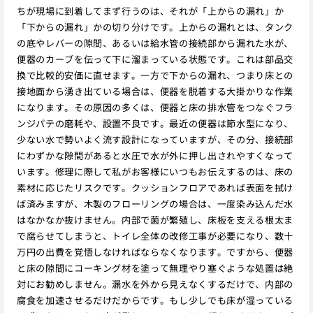
ちが現場に到着してまず行うのは、それが「上からの漏れ」か
「下からの漏れ」かの切り分けです。上からの漏れとは、タンク
の底やレバーの隙間、あるいは給水管の接続部から漏れた水が、
便器のカーブを伝って下に溜まっている状態です。これは部品交
換で比較的安価に直せます。一方で下からの漏れ、つまり床との
接地面から湧き出ている場合は、便器を脱着する大掛かりな作業
になります。その原因の多くは、便器と床の排水管をつなぐフラ
ンジパテの磨耗や、設置不良です。最近の便器は節水型になり、
少ない水で勢いよく流す設計になっていますが、その分、接続部
にわずかな隙間があると水圧で水が外に押し出されやすくなって
います。修理に際して私がお客様にいつもお伝えするのは、床の
素材に応じたリスクです。クッションフロアであれば表面を拭け
ば済みますが、木製のフローリングの場合は、一度染み込んだ水
はなかなか抜けません。内部で菌が繁殖し、床板を支える根太ま
で腐らせてしまうと、トイレ全体の改修工事が必要になり、数十
万円の出費を覚悟しなければならなくなります。ですから、便器
と床の隙間にコーキング材を塗って無理やり塞ぐような処置は絶
対にお勧めしません。漏水を外から見えなくするだけで、内部の
腐食を加速させるだけだからです。もし少しでも床が湿っている