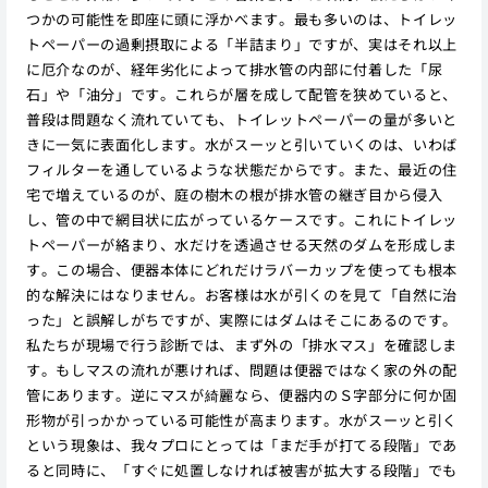
つかの可能性を即座に頭に浮かべます。最も多いのは、トイレッ
トペーパーの過剰摂取による「半詰まり」ですが、実はそれ以上
に厄介なのが、経年劣化によって排水管の内部に付着した「尿
石」や「油分」です。これらが層を成して配管を狭めていると、
普段は問題なく流れていても、トイレットペーパーの量が多いと
きに一気に表面化します。水がスーッと引いていくのは、いわば
フィルターを通しているような状態だからです。また、最近の住
宅で増えているのが、庭の樹木の根が排水管の継ぎ目から侵入
し、管の中で網目状に広がっているケースです。これにトイレッ
トペーパーが絡まり、水だけを透過させる天然のダムを形成しま
す。この場合、便器本体にどれだけラバーカップを使っても根本
的な解決にはなりません。お客様は水が引くのを見て「自然に治
った」と誤解しがちですが、実際にはダムはそこにあるのです。
私たちが現場で行う診断では、まず外の「排水マス」を確認しま
す。もしマスの流れが悪ければ、問題は便器ではなく家の外の配
管にあります。逆にマスが綺麗なら、便器内のＳ字部分に何か固
形物が引っかかっている可能性が高まります。水がスーッと引く
という現象は、我々プロにとっては「まだ手が打てる段階」であ
ると同時に、「すぐに処置しなければ被害が拡大する段階」でも