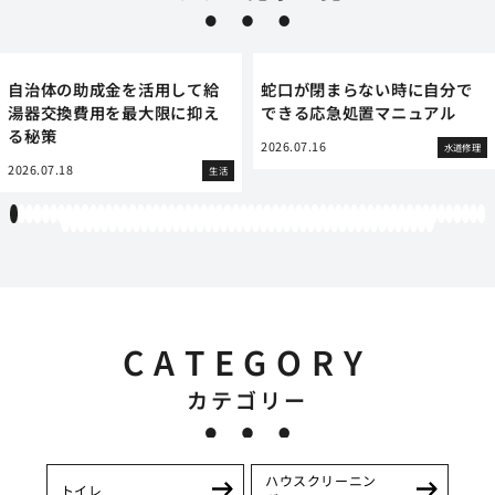
自治体の助成金を活用して給
蛇口が閉まらない時に自分で
湯器交換費用を最大限に抑え
できる応急処置マニュアル
る秘策
2026.07.16
水道修理
2026.07.18
生活
1
2
3
4
5
6
7
8
9
10
11
12
13
14
15
16
17
18
19
20
21
22
23
24
25
26
27
28
29
30
31
32
33
34
35
36
37
38
39
40
41
42
43
44
45
46
47
48
49
50
51
52
53
54
55
56
57
58
59
60
61
62
63
64
65
66
67
68
69
70
71
72
73
74
75
76
77
78
79
80
81
82
83
84
85
86
87
88
89
90
91
92
93
94
95
96
97
98
99
100
101
102
103
104
105
106
107
CATEGORY
カテゴリー
ハウスクリーニン
トイレ