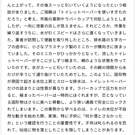
んと上がって、その後スーッと引いていくようになったという相
談がありました。ご両親は「トイレットペーパーを使いすぎたの
だろう」と考え、市販の薬剤やラバーカップで対処しようとしま
したが、一向に改善の兆しが見えません。それどころか、作業を
繰り返すうちに、水が引くスピードはさらに遅くなっていきまし
た。業者が訪問して便器を取り外したところ、排水路のＳ字カー
ブの途中に、小さなプラスチック製のミニカーが横向きに挟まっ
ていました。そのミニカーがひっかかりとなって、流したトイレ
ットペーパーがそこに少しずつ絡まり、網のような状態を作って
いたのです。水がスーッと引いていたのは、その網の隙間から水
だけが辛うじて通り抜けていたためでした。このように、固形物
が原因で起きる水位上昇とスローな排水は、トイレットペーパー
だけの詰まりとは性質が異なります。ラバーカップで圧力をかけ
ると、絡まったペーパーは一時的にほぐれますが、芯となってい
る固形物はさらに奥へと移動し、より狭い通路で完全にロックさ
れてしまいます。この事例から学べるのは、トイレの水位が不自
然な動きを始めた際、家族、特に子供に「何か落とさなかった
か」という確認を行うことの重要性です。子供は叱られるのを恐
れて、咄嗟に物を落としたことを隠してしまうことがあります。