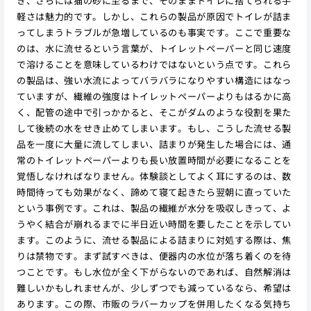
き、さらには猫の砂に至るまで、そのままトイレに捨てられる手
軽さは魅力的です。しかし、これらの製品が原因でトイレが詰ま
ってしまうトラブルが急増しているのも事実です。ここで重要な
のは、水に流せるという言葉が、トイレットペーパーと同じ速度
で溶けることを意味しているわけではないという点です。これら
の製品は、強い水流によってバラバラになりやすい構造にはなっ
ていますが、繊維の強度はトイレットペーパーよりもはるかに高
く、配管の途中で引っかかると、そこがダムのような役割を果た
して後続の水をせき止めてしまいます。もし、こうした流せる製
品を一度に大量に流してしまい、詰まりが発生した場合には、通
常のトイレットペーパーよりも長い放置時間が必要になることを
覚悟しなければなりません。体験談としてよく耳にするのは、数
時間待っても効果がなく、諦めて寝て起きたら翌朝に直っていた
という事例です。これは、製品の繊維が水分を吸収しきって、よ
うやく結合が崩れるまでに半日近い時間を要したことを示してい
ます。このように、流せる製品による詰まりに対処する際は、焦
りは禁物です。まず試すべきは、便器内の水位が落ち着くのを待
つことです。もし水位が全く下がらないのであれば、自然解消は
難しいかもしれませんが、少しずつでも減っているなら、希望は
あります。この際、市販のラバーカップを併用したくなる気持ち