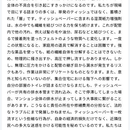
全体の不具合を引き起こすきっかけになるのです。私たちが現場
で目にする詰まりの多くは、単発のティッシュではなく、蓄積さ
れた「層」です。ティッシュペーパーに含まれる湿潤紙力増強剤
は、水の中でも繊維を結びつける力を保ち続けます。これが配管
内で他の汚れ、例えば髪の毛や油分、尿石などと結びつくと、ま
るで接着剤を塗ったフェルトのような物質へと変化します。一度
この状態になると、家庭用の道具で解消することは困難です。強
力な薬品を使っても、紙の繊維自体を分解することはできないた
め、物理的に掻き出すか、高圧で押し流すしかありません。しか
し、無理に圧力をかけると配管の継ぎ目から漏水が発生するリス
クもあり、作業は非常にデリケートなものとなります。また、意
外と知られていないのが、集合住宅における階下への影響です。
自分の部屋のトイレが詰まるだけならまだしも、ティッシュペー
パーが共有の排水本管まで流れ込み、そこで停滞してしまった場
合、マンション全体の排水が止まってしまう大事故に繋がること
があります。こうなると責任の所在や修繕費用の分担など、法的
なトラブルにまで発展しかねません。ティッシュペーパーを一枚
流すという些細な行為が、自身の経済的損失だけでなく、近隣住
民への多大な迷惑をかける可能性を秘めているのです。私たちは