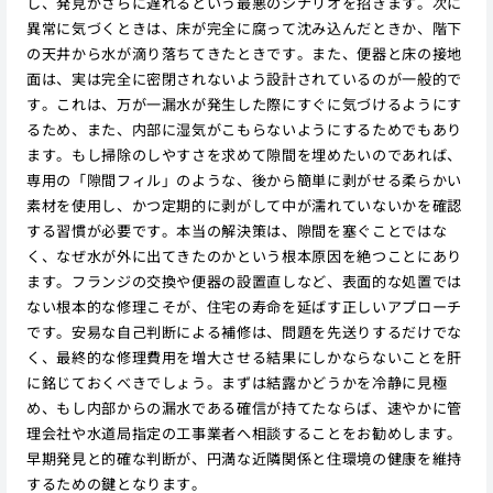
し、発見がさらに遅れるという最悪のシナリオを招きます。次に
異常に気づくときは、床が完全に腐って沈み込んだときか、階下
の天井から水が滴り落ちてきたときです。また、便器と床の接地
面は、実は完全に密閉されないよう設計されているのが一般的で
す。これは、万が一漏水が発生した際にすぐに気づけるようにす
るため、また、内部に湿気がこもらないようにするためでもあり
ます。もし掃除のしやすさを求めて隙間を埋めたいのであれば、
専用の「隙間フィル」のような、後から簡単に剥がせる柔らかい
素材を使用し、かつ定期的に剥がして中が濡れていないかを確認
する習慣が必要です。本当の解決策は、隙間を塞ぐことではな
く、なぜ水が外に出てきたのかという根本原因を絶つことにあり
ます。フランジの交換や便器の設置直しなど、表面的な処置では
ない根本的な修理こそが、住宅の寿命を延ばす正しいアプローチ
です。安易な自己判断による補修は、問題を先送りするだけでな
く、最終的な修理費用を増大させる結果にしかならないことを肝
に銘じておくべきでしょう。まずは結露かどうかを冷静に見極
め、もし内部からの漏水である確信が持てたならば、速やかに管
理会社や水道局指定の工事業者へ相談することをお勧めします。
早期発見と的確な判断が、円満な近隣関係と住環境の健康を維持
するための鍵となります。