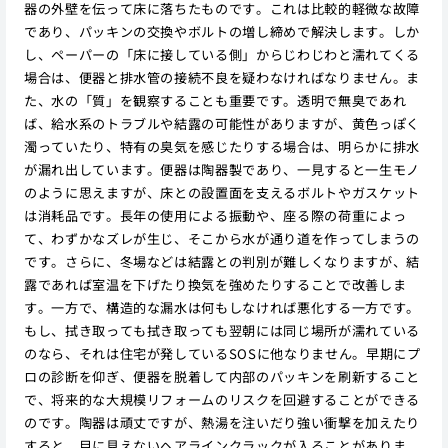
器の外壁を伝って床に落ちたものです。これは比較的軽微な故障
であり、パッキンの交換やボルトの増し締めで解決します。しか
し、ペーパーの「床に接している側」からじわじわと濡れてくる
場合は、便器と排水管の接続不良を疑わなければなりません。ま
た、水の「質」を観察することも重要です。透明で無臭であれ
ば、給水系のトラブルや結露の可能性がありますが、黄色っぽく
濁っていたり、特有の臭気を感じたりする場合は、明らかに排水
が漏れ出しています。便器は陶器製であり、一見すると一生モノ
のように思えますが、床との設置面を支えるボルトやガスケット
は消耗品です。長年の使用による振動や、座る際の荷重によっ
て、わずかなズレが生じ、そこから水が通り道を作ってしまうの
です。さらに、冬場などは結露との判別が難しくなりますが、結
露であれば室温を下げたり換気を強めたりすることで改善しま
す。一方で、構造的な漏水は何もしなければ悪化する一方です。
もし、拭き取っても拭き取っても翌朝には同じ場所が濡れている
のなら、それは住宅が発しているSOSに他なりません。早期にプ
ロの診断を仰ぎ、便器を脱着して内部のパッキンを刷新すること
で、将来的な大規模リフォームのリスクを回避することができる
のです。陶器は頑丈ですが、熱湯を注いだり強い衝撃を加えたり
すると、目に見えないヘアラインクラックが入ることがありま