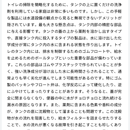
トイレの掃除を簡略化するために、タンクの上に置くだけの洗浄
剤を利用している家庭は非常に多いものです。しかし、この手軽
な製品には水道設備の観点から見ると無視できないデメリットが
隠されています。最も大きな懸念点は、タンク内部の精密な部品
に与える影響です。タンクの蓋の上から薬剤を溶かし出すタイプ
や、直接タンク内に投入するタイプの製品は、水に溶け出した化
学成分が常にタンク内の水に含まれる状態を作り出します。トイ
レのタンク内には、排水を制御するためのゴムフロートや、給水
を止めるためのボールタップといった重要な部品が備わっていま
す。これらの部品はゴムやプラスチックで作られていることが多
く、強い洗浄成分が溶け出した水に長時間さらされることで、通
常よりも早く劣化が進んでしまう可能性があるのです。特にゴム
製のパッキンやフロート弁は、化学反応によって硬化したり、逆
にふやけてしまったりすることがあります。そうなると、蓋が完
全に閉まらなくなり、便器の中に水がチョロチョロと流れ続ける
漏水の原因となります。また、薬剤に含まれる色素や香料の成分
が、タンクの底に沈殿物として溜まることも問題です。この沈殿
物が水の流れを阻害したり、給水フィルターを詰まらせたりする
ことで、水の流れが悪くなる故障を引き起こすことも珍しくあり