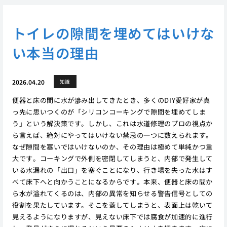
トイレの隙間を埋めてはいけな
い本当の理由
2026.04.20
知識
便器と床の間に水が滲み出してきたとき、多くのDIY愛好家が真
っ先に思いつくのが「シリコンコーキングで隙間を埋めてしま
う」という解決策です。しかし、これは水道修理のプロの視点か
ら言えば、絶対にやってはいけない禁忌の一つに数えられます。
なぜ隙間を塞いではいけないのか、その理由は極めて単純かつ重
大です。コーキングで外側を密閉してしまうと、内部で発生して
いる水漏れの「出口」を塞ぐことになり、行き場を失った水はす
べて床下へと向かうことになるからです。本来、便器と床の間か
ら水が溢れてくるのは、内部の異常を知らせる警告信号としての
役割を果たしています。そこを蓋してしまうと、表面上は乾いて
見えるようになりますが、見えない床下では腐食が加速的に進行