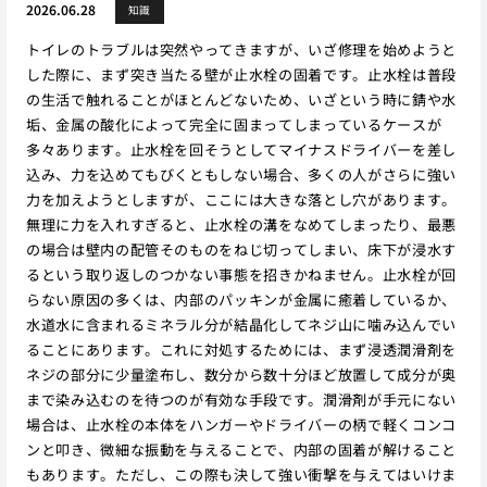
2026.06.28
知識
トイレのトラブルは突然やってきますが、いざ修理を始めようと
した際に、まず突き当たる壁が止水栓の固着です。止水栓は普段
の生活で触れることがほとんどないため、いざという時に錆や水
垢、金属の酸化によって完全に固まってしまっているケースが
多々あります。止水栓を回そうとしてマイナスドライバーを差し
込み、力を込めてもびくともしない場合、多くの人がさらに強い
力を加えようとしますが、ここには大きな落とし穴があります。
無理に力を入れすぎると、止水栓の溝をなめてしまったり、最悪
の場合は壁内の配管そのものをねじ切ってしまい、床下が浸水す
るという取り返しのつかない事態を招きかねません。止水栓が回
らない原因の多くは、内部のパッキンが金属に癒着しているか、
水道水に含まれるミネラル分が結晶化してネジ山に噛み込んでい
ることにあります。これに対処するためには、まず浸透潤滑剤を
ネジの部分に少量塗布し、数分から数十分ほど放置して成分が奥
まで染み込むのを待つのが有効な手段です。潤滑剤が手元にない
場合は、止水栓の本体をハンガーやドライバーの柄で軽くコンコ
ンと叩き、微細な振動を与えることで、内部の固着が解けること
もあります。ただし、この際も決して強い衝撃を与えてはいけま